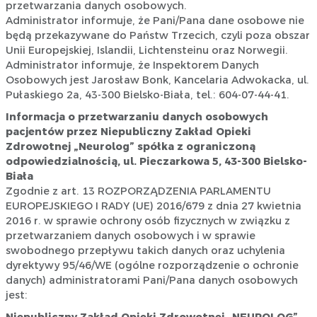
przetwarzania danych osobowych.
Administrator informuje, że Pani/Pana dane osobowe nie
będą przekazywane do Państw Trzecich, czyli poza obszar
Unii Europejskiej, Islandii, Lichtensteinu oraz Norwegii.
Administrator informuje, że Inspektorem Danych
Osobowych jest Jarosław Bonk, Kancelaria Adwokacka, ul.
Pułaskiego 2a, 43-300 Bielsko-Biała, tel.: 604-07-44-41.
Informacja o przetwarzaniu danych osobowych
pacjentów przez Niepubliczny Zakład Opieki
Zdrowotnej „Neurolog” spółka z ograniczoną
odpowiedzialnością, ul. Pieczarkowa 5, 43-300 Bielsko-
Biała
Zgodnie z art. 13 ROZPORZĄDZENIA PARLAMENTU
EUROPEJSKIEGO I RADY (UE) 2016/679 z dnia 27 kwietnia
2016 r. w sprawie ochrony osób fizycznych w związku z
przetwarzaniem danych osobowych i w sprawie
swobodnego przepływu takich danych oraz uchylenia
dyrektywy 95/46/WE (ogólne rozporządzenie o ochronie
danych) administratorami Pani/Pana danych osobowych
jest: